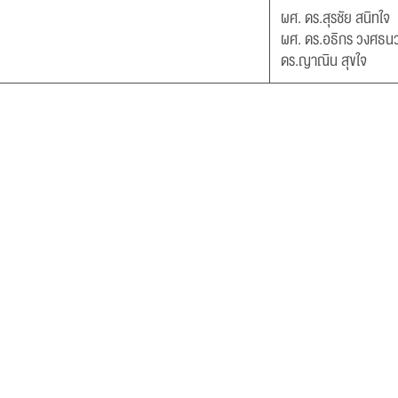
ผศ. ดร.สุรชัย สนิทใจ
ผศ. ดร.อธิกร วงศธนว
ดร.ญาณิน สุขใจ