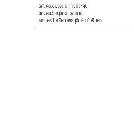
รศ. ดร.อมรรัตน์ แก้วประดับ
รศ. ดร.วิศนุรักษ์ เวชสถล
ผศ. ดร.ปิยธิดา ไตรนุรักษ์ แก้วจินดา