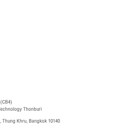
 (CB4)
 Technology Thonburi
t, Thung Khru, Bangkok 10140