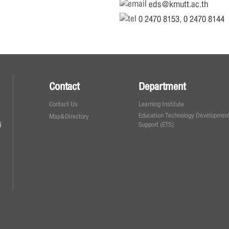
eds@kmutt.ac.th
0 2470 8153
,
0 2470 8144
Contact
Department
Contact Us
Learning Institute
Education Technology Development
Map&Directory
i
Support (ETS)